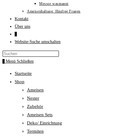
Messor wasmanni
Ameisenhaltung: Häufige Fragen
Kontakt
Über uns
0
Website-Suche umschalten
0
Menü
Schließen
Startseite
Shop
Ameisen
Nester
Zubehör
Ameisen Sets
Deko/ Einrichtung
Termiten