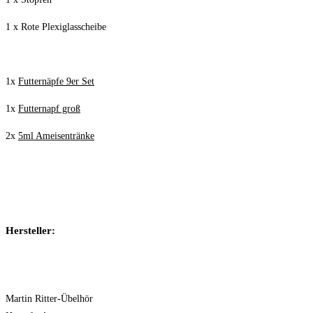
1 x Rote Plexiglasscheibe
1x
Futternäpfe 9er Set
1x
Futternapf groß
2x
5ml Ameisentränke
Hersteller:
Martin Ritter-Übelhör