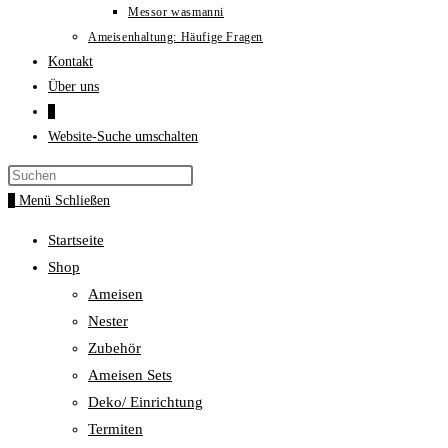
Messor wasmanni
Ameisenhaltung: Häufige Fragen
Kontakt
Über uns
0
Website-Suche umschalten
0
Menü
Schließen
Startseite
Shop
Ameisen
Nester
Zubehör
Ameisen Sets
Deko/ Einrichtung
Termiten