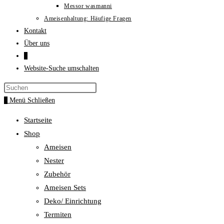
Messor wasmanni
Ameisenhaltung: Häufige Fragen
Kontakt
Über uns
0
Website-Suche umschalten
0
Menü
Schließen
Startseite
Shop
Ameisen
Nester
Zubehör
Ameisen Sets
Deko/ Einrichtung
Termiten