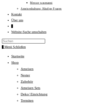
Messor wasmanni
Ameisenhaltung: Häufige Fragen
Kontakt
Über uns
0
Website-Suche umschalten
0
Menü
Schließen
Startseite
Shop
Ameisen
Nester
Zubehör
Ameisen Sets
Deko/ Einrichtung
Termiten