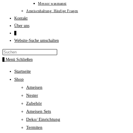
Messor wasmanni
Ameisenhaltung: Häufige Fragen
Kontakt
Über uns
0
Website-Suche umschalten
0
Menü
Schließen
Startseite
Shop
Ameisen
Nester
Zubehör
Ameisen Sets
Deko/ Einrichtung
Termiten